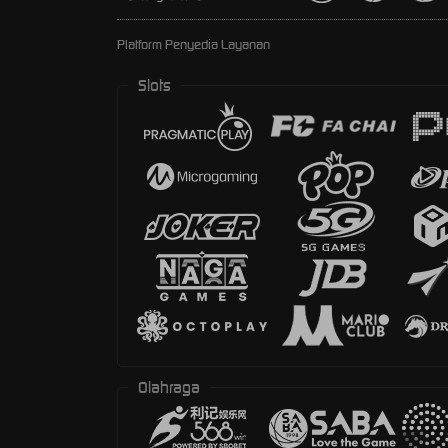
Platform Penyedia Layanan
Slots
Olahraga