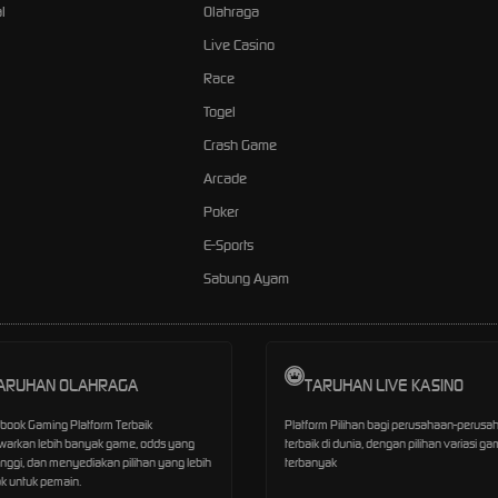
l
Olahraga
Live Casino
Race
Togel
Crash Game
Arcade
Poker
E-Sports
Sabung Ayam
ARUHAN OLAHRAGA
TARUHAN LIVE KASINO
sbook Gaming Platform Terbaik
Platform Pilihan bagi perusahaan-perusa
arkan lebih banyak game, odds yang
terbaik di dunia, dengan pilihan variasi g
tinggi, dan menyediakan pilihan yang lebih
terbanyak
k untuk pemain.