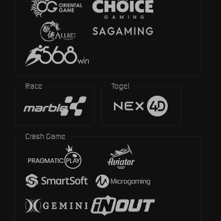
Race
Togel
Crash Game