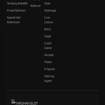
Tentang Rafa88
Slots
Referral
Pusat Bantuan
Olahraga
Syarat dan
Live
Ketentuan
Casino
Race
Togel
Crash
Game
Arcade
Poker
E-Sports
Sabung
Ayam
TARUHAN SLOT