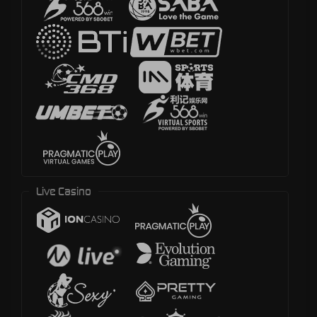
Live Casino