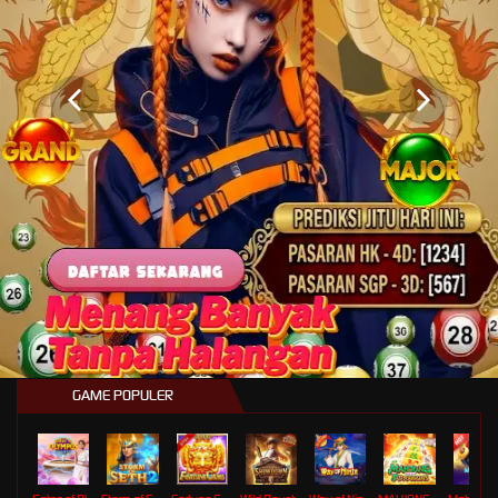
GAME POPULER