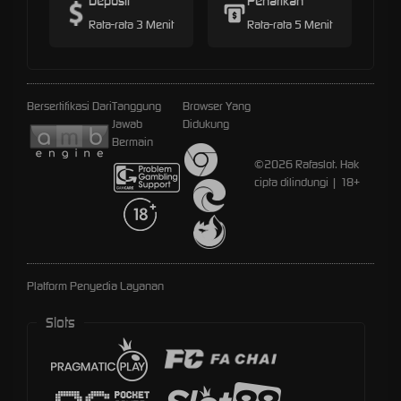
Deposit
Penarikan
Rata-rata 3 Menit
Rata-rata 5 Menit
Bersertifikasi Dari
Tanggung
Browser Yang
Jawab
Didukung
Bermain
©2026 Rafaslot. Hak
cipta dilindungi | 18+
Platform Penyedia Layanan
Slots