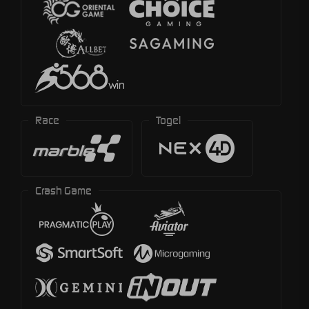
Race
Togel
Crash Game