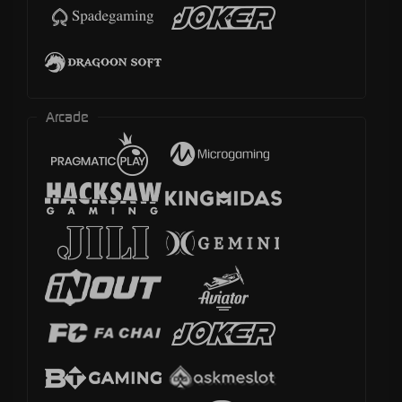
Arcade