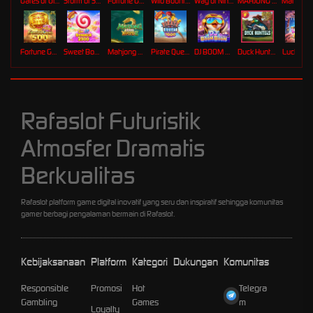
Gates of Olympus Roulette
Storm of Seth 2
Fortune Gems
Wild Bounty Showdown
Way of Ninja
MAHJONG 5 DRAGONS
Mahj
Fortune Gems 500
Sweet Bonanza 2500
Mahjong Ways 2
Pirate Quest 1000
DJ BOOM BOOM
Duck Hunters
Lucky Ne
Rafaslot Futuristik
Atmosfer Dramatis
Berkualitas
Rafaslot platform game digital inovatif yang seru dan inspiratif sehingga komunitas
gamer berbagi pengalaman bermain di Rafaslot.
Kebijaksanaan
Platform
Kategori
Dukungan
Komunitas
Responsible
Promosi
Hot
Telegra
Gambling
Games
m
Loyalty