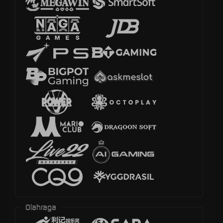
Olahraga